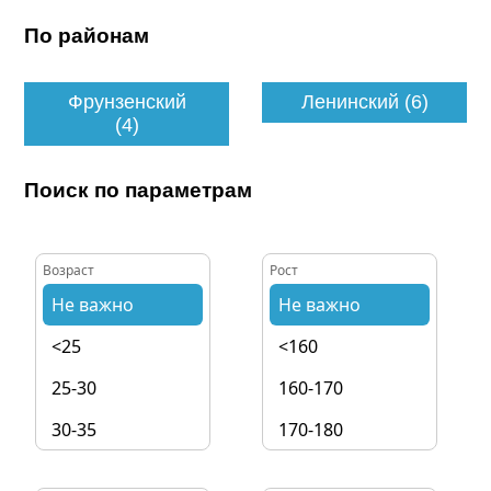
По районам
Фрунзенский
Ленинский (6)
(4)
Поиск по параметрам
Возраст
Рост
Не важно
Не важно
<25
<160
25-30
160-170
30-35
170-180
35-40
180-190