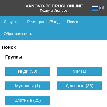
IVANOVO-PODRUGI.ONLINE
Подруги Иваново
Девушки
Регистрация/Вход
Поиск
Обратная связь
Поиск
Группы
Инди (30)
VIP (1)
Мужчины (1)
Дешевые (36)
Элитные (25)